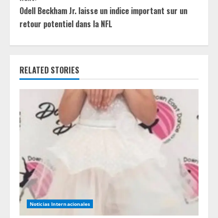
t
Odell Beckham Jr. laisse un indice important sur un
i
retour potentiel dans la NFL
n
u
RELATED STORIES
e
R
e
a
d
i
n
Noticias Internacionales