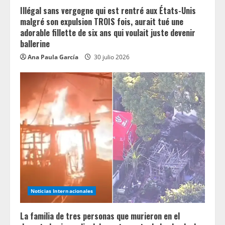
g
Illégal sans vergogne qui est rentré aux États-Unis
malgré son expulsion TROIS fois, aurait tué une
adorable fillette de six ans qui voulait juste devenir
ballerine
Ana Paula García
30 julio 2026
Noticias Internacionales
La familia de tres personas que murieron en el