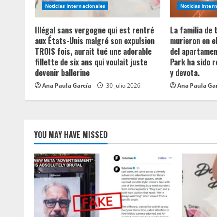
a
Noticias Internacionales
Noticias Inter
d
Illégal sans vergogne qui est rentré
La familia de
aux États-Unis malgré son expulsion
murieron en e
i
TROIS fois, aurait tué une adorable
del apartament
fillette de six ans qui voulait juste
Park ha sido 
n
devenir ballerine
y devota.
Ana Paula García
30 julio 2026
Ana Paula Ga
g
YOU MAY HAVE MISSED