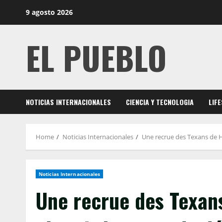
Skip
9 agosto 2026
to
content
EL PUEBLO
NOTICIAS INTERNACIONALES
CIENCIA Y TECNOLOGIA
LIF
Home
Noticias Internacionales
Une recrue des Texans de H
Noticias Internacionales
Une recrue des Texan