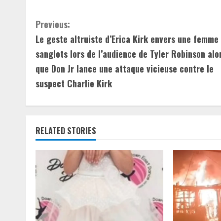
C
Previous:
Le geste altruiste d’Erica Kirk envers une femme
o
sanglots lors de l’audience de Tyler Robinson alo
n
que Don Jr lance une attaque vicieuse contre le
suspect Charlie Kirk
t
i
n
RELATED STORIES
u
e
R
e