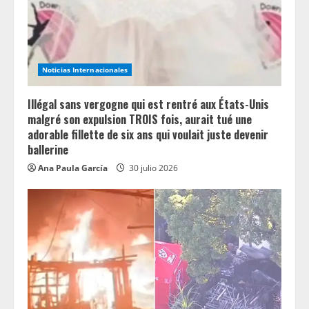
i
n
Noticias Internacionales
g
Illégal sans vergogne qui est rentré aux États-Unis
malgré son expulsion TROIS fois, aurait tué une
adorable fillette de six ans qui voulait juste devenir
ballerine
Ana Paula García
30 julio 2026