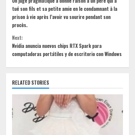
Un juge pragmatique a donné raison à un père qui a
o
tué son fils et sa petite amie en le condamnant à la
n
prison à vie après l’avoir vu sourire pendant son
procès.
t
Next:
i
Nvidia anuncia nuevos chips RTX Spark para
computadoras portátiles y de escritorio con Windows
n
u
e
RELATED STORIES
R
e
a
d