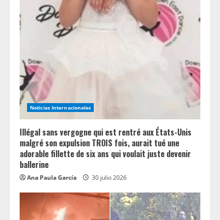
R
e
a
d
i
n
Noticias Internacionales
g
Illégal sans vergogne qui est rentré aux États-Unis
malgré son expulsion TROIS fois, aurait tué une
adorable fillette de six ans qui voulait juste devenir
ballerine
Ana Paula García
30 julio 2026