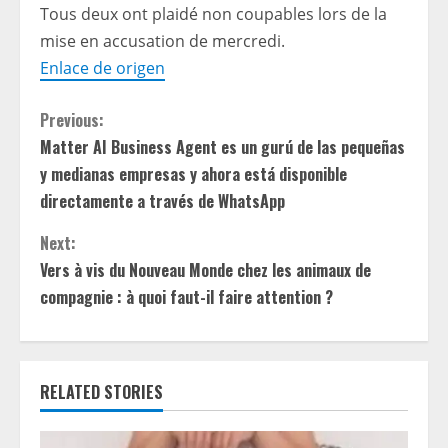
Tous deux ont plaidé non coupables lors de la
mise en accusation de mercredi.
Enlace de origen
C
Previous:
Matter AI Business Agent es un gurú de las pequeñas
o
y medianas empresas y ahora está disponible
n
directamente a través de WhatsApp
t
Next:
Vers à vis du Nouveau Monde chez les animaux de
i
compagnie : à quoi faut-il faire attention ?
n
u
RELATED STORIES
e