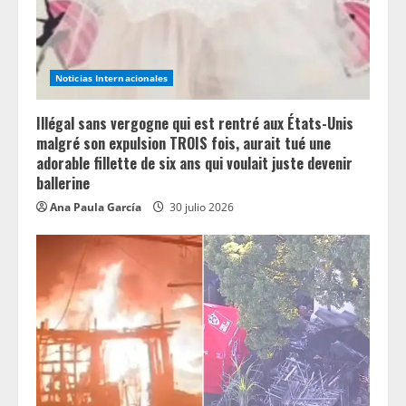
d
i
Noticias Internacionales
n
Illégal sans vergogne qui est rentré aux États-Unis
g
malgré son expulsion TROIS fois, aurait tué une
adorable fillette de six ans qui voulait juste devenir
ballerine
Ana Paula García
30 julio 2026