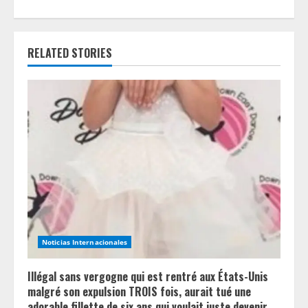
u
e
RELATED STORIES
R
e
a
d
i
n
g
Noticias Internacionales
Illégal sans vergogne qui est rentré aux États-Unis
malgré son expulsion TROIS fois, aurait tué une
adorable fillette de six ans qui voulait juste devenir