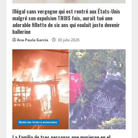
i
n
Illégal sans vergogne qui est rentré aux États-Unis
malgré son expulsion TROIS fois, aurait tué une
g
adorable fillette de six ans qui voulait juste devenir
ballerine
Ana Paula García
30 julio 2026
Noticias Internacionales
La familia de tres personas que murieron en el