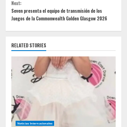
Next:
n
Seven presenta el equipo de transmisión de los
t
Juegos de la Commonwealth Golden Glasgow 2026
i
n
RELATED STORIES
u
e
R
e
a
d
Noticias Internacionales