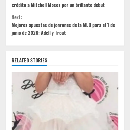
o
crédito a Mitchell Moses por un brillante debut
n
Next:
t
Mejores apuestas de jonrones de la MLB para el 1 de
junio de 2026: Adell y Trout
i
n
RELATED STORIES
u
e
R
e
a
d