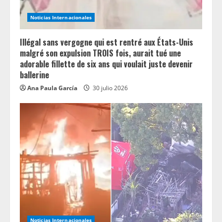
i
Noticias Internacionales
n
Illégal sans vergogne qui est rentré aux États-Unis
g
malgré son expulsion TROIS fois, aurait tué une
adorable fillette de six ans qui voulait juste devenir
ballerine
Ana Paula García
30 julio 2026
Noticias Internacionales