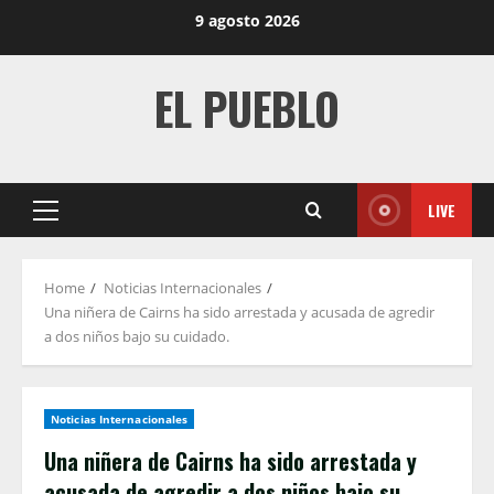
Skip
9 agosto 2026
to
content
EL PUEBLO
LIVE
Primary
Menu
Home
Noticias Internacionales
Una niñera de Cairns ha sido arrestada y acusada de agredir
a dos niños bajo su cuidado.
Noticias Internacionales
Una niñera de Cairns ha sido arrestada y
acusada de agredir a dos niños bajo su