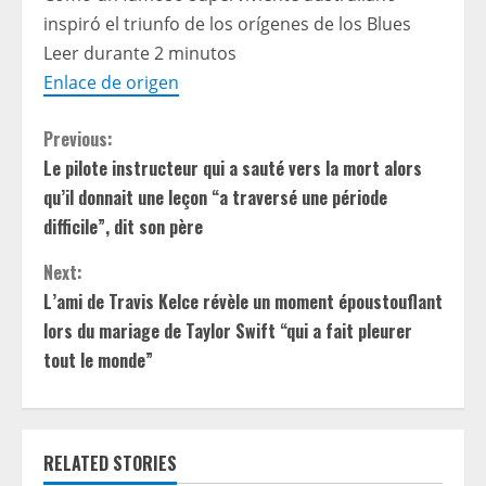
inspiró el triunfo de los orígenes de los Blues
Leer durante 2 minutos
Enlace de origen
C
Previous:
Le pilote instructeur qui a sauté vers la mort alors
o
qu’il donnait une leçon “a traversé une période
n
difficile”, dit son père
t
Next:
L’ami de Travis Kelce révèle un moment époustouflant
i
lors du mariage de Taylor Swift “qui a fait pleurer
tout le monde”
n
u
e
RELATED STORIES