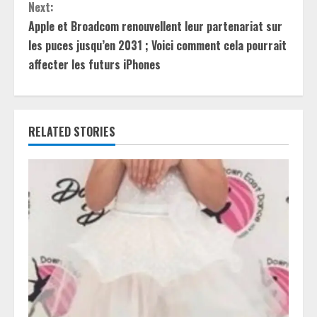
Next:
n
Apple et Broadcom renouvellent leur partenariat sur
t
les puces jusqu’en 2031 ; Voici comment cela pourrait
affecter les futurs iPhones
i
n
RELATED STORIES
u
e
R
e
a
d