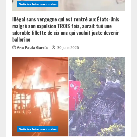
i
Noticias Internacionales
n
Illégal sans vergogne qui est rentré aux États-Unis
g
malgré son expulsion TROIS fois, aurait tué une
adorable fillette de six ans qui voulait juste devenir
ballerine
Ana Paula García
30 julio 2026
Noticias Internacionales