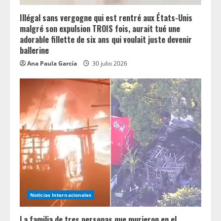
i
n
Illégal sans vergogne qui est rentré aux États-Unis
malgré son expulsion TROIS fois, aurait tué une
g
adorable fillette de six ans qui voulait juste devenir
ballerine
Ana Paula García
30 julio 2026
Noticias Internacionales
La familia de tres personas que murieron en el