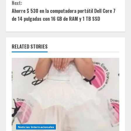
Next:
n
Ahorre $ 530 en la computadora portátil Dell Core 7
t
de 14 pulgadas con 16 GB de RAM y 1 TB SSD
i
n
RELATED STORIES
u
e
R
e
a
d
Noticias Internacionales