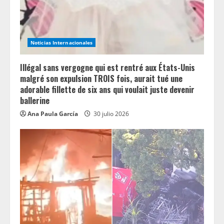
i
n
Noticias Internacionales
g
Illégal sans vergogne qui est rentré aux États-Unis
malgré son expulsion TROIS fois, aurait tué une
adorable fillette de six ans qui voulait juste devenir
ballerine
Ana Paula García
30 julio 2026