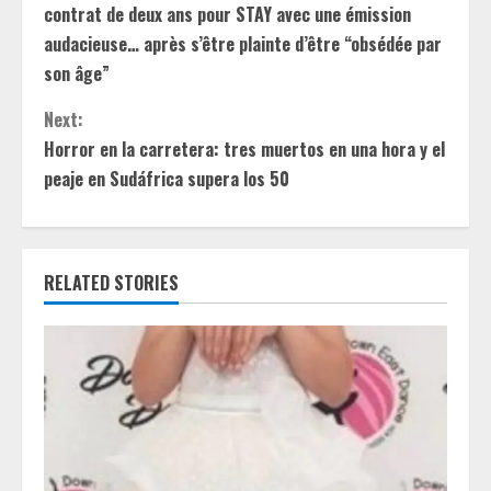
o
contrat de deux ans pour STAY avec une émission
n
audacieuse… après s’être plainte d’être “obsédée par
son âge”
t
Next:
i
Horror en la carretera: tres muertos en una hora y el
peaje en Sudáfrica supera los 50
n
u
e
RELATED STORIES
R
e
a
d