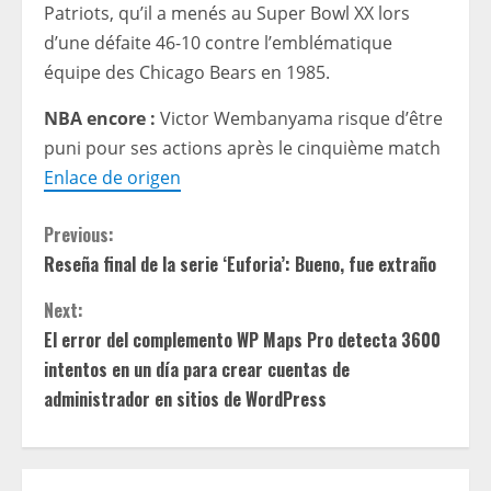
Patriots, qu’il a menés au Super Bowl XX lors
d’une défaite 46-10 contre l’emblématique
équipe des Chicago Bears en 1985.
NBA encore :
Victor Wembanyama risque d’être
puni pour ses actions après le cinquième match
Enlace de origen
C
Previous:
Reseña final de la serie ‘Euforia’: Bueno, fue extraño
o
Next:
n
El error del complemento WP Maps Pro detecta 3600
t
intentos en un día para crear cuentas de
administrador en sitios de WordPress
i
n