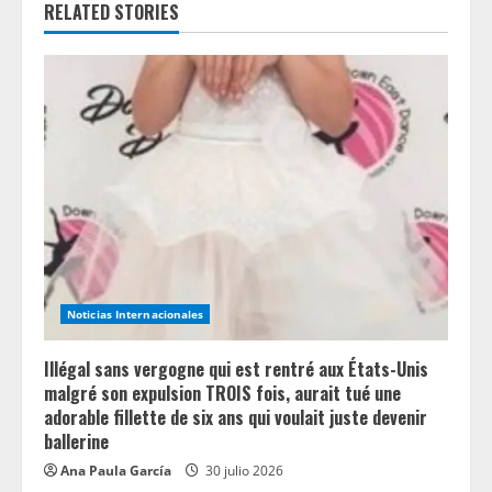
RELATED STORIES
u
e
R
e
a
d
i
Noticias Internacionales
n
Illégal sans vergogne qui est rentré aux États-Unis
g
malgré son expulsion TROIS fois, aurait tué une
adorable fillette de six ans qui voulait juste devenir
ballerine
Ana Paula García
30 julio 2026