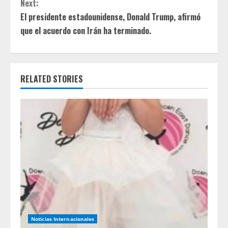
n
Next:
t
El presidente estadounidense, Donald Trump, afirmó
que el acuerdo con Irán ha terminado.
i
n
RELATED STORIES
u
e
R
e
a
d
i
Noticias Internacionales