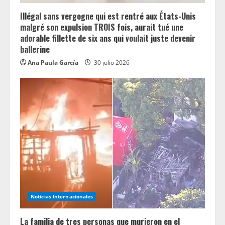
n
Illégal sans vergogne qui est rentré aux États-Unis
g
malgré son expulsion TROIS fois, aurait tué une
adorable fillette de six ans qui voulait juste devenir
ballerine
Ana Paula García
30 julio 2026
Noticias Internacionales
La familia de tres personas que murieron en el