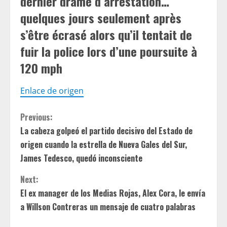
dernier drame d’arrestation…
quelques jours seulement après
s’être écrasé alors qu’il tentait de
fuir la police lors d’une poursuite à
120 mph
Enlace de origen
C
Previous:
La cabeza golpeó el partido decisivo del Estado de
o
origen cuando la estrella de Nueva Gales del Sur,
n
James Tedesco, quedó inconsciente
t
Next:
El ex manager de los Medias Rojas, Alex Cora, le envía
i
a Willson Contreras un mensaje de cuatro palabras
n