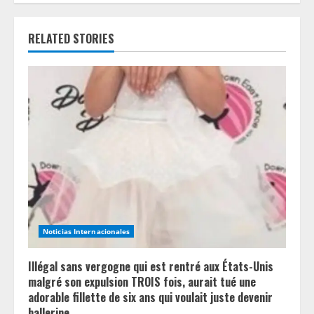
u
RELATED STORIES
e
R
e
a
d
i
n
Noticias Internacionales
g
Illégal sans vergogne qui est rentré aux États-Unis
malgré son expulsion TROIS fois, aurait tué une
adorable fillette de six ans qui voulait juste devenir
ballerine