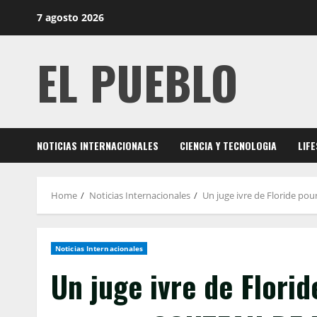
Skip
7 agosto 2026
to
content
EL PUEBLO
NOTICIAS INTERNACIONALES
CIENCIA Y TECNOLOGIA
LIF
Home
Noticias Internacionales
Un juge ivre de Floride po
Noticias Internacionales
Un juge ivre de Flori