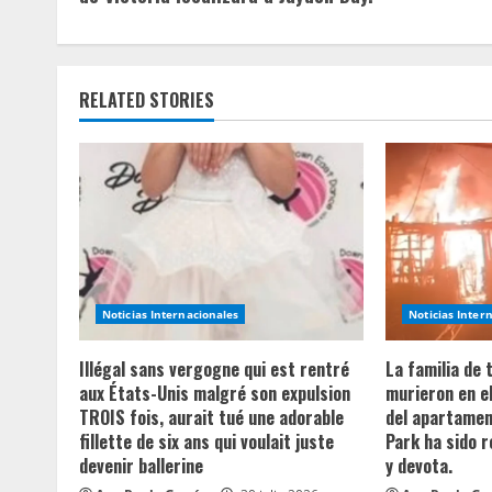
t
i
RELATED STORIES
n
u
e
R
e
Noticias Internacionales
Noticias Inter
a
Illégal sans vergogne qui est rentré
La familia de
aux États-Unis malgré son expulsion
murieron en e
d
TROIS fois, aurait tué une adorable
del apartament
fillette de six ans qui voulait juste
Park ha sido 
i
devenir ballerine
y devota.