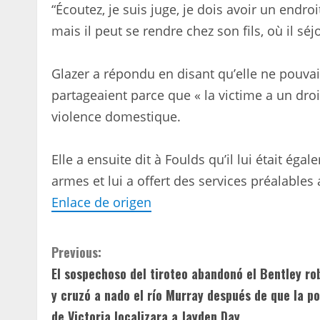
“Écoutez, je suis juge, je dois avoir un endroit
mais il peut se rendre chez son fils, où il sé
Glazer a répondu en disant qu’elle ne pouvai
partageaient parce que « la victime a un droit
violence domestique.
Elle a ensuite dit à Foulds qu’il lui était é
armes et lui a offert des services préalable
Enlace de origen
C
Previous:
El sospechoso del tiroteo abandonó el Bentley ro
o
y cruzó a nado el río Murray después de que la po
n
de Victoria localizara a Jayden Day.