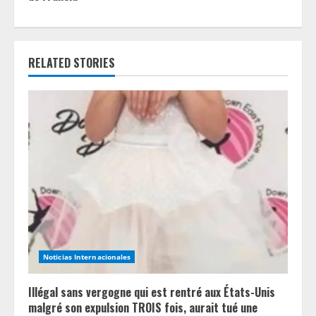
n
u
RELATED STORIES
e
R
e
a
d
i
n
Noticias Internacionales
g
Illégal sans vergogne qui est rentré aux États-Unis
malgré son expulsion TROIS fois, aurait tué une