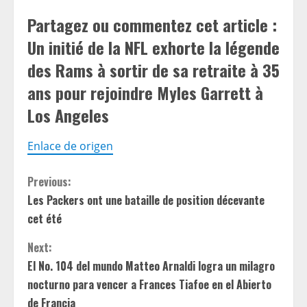
Partagez ou commentez cet article :
Un initié de la NFL exhorte la légende
des Rams à sortir de sa retraite à 35
ans pour rejoindre Myles Garrett à
Los Angeles
Enlace de origen
C
Previous:
Les Packers ont une bataille de position décevante
o
cet été
n
Next:
t
El No. 104 del mundo Matteo Arnaldi logra un milagro
nocturno para vencer a Frances Tiafoe en el Abierto
i
de Francia