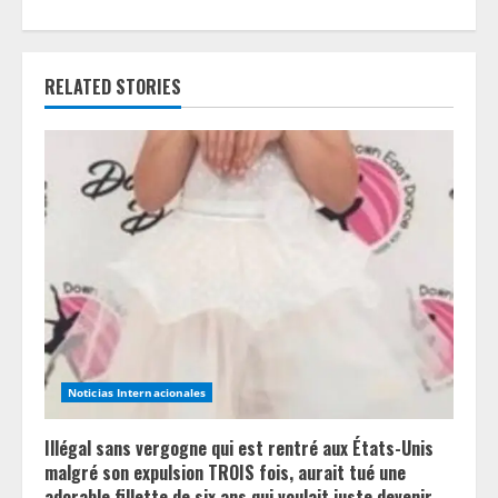
u
e
RELATED STORIES
R
e
a
d
i
n
g
Noticias Internacionales
Illégal sans vergogne qui est rentré aux États-Unis
malgré son expulsion TROIS fois, aurait tué une
adorable fillette de six ans qui voulait juste devenir