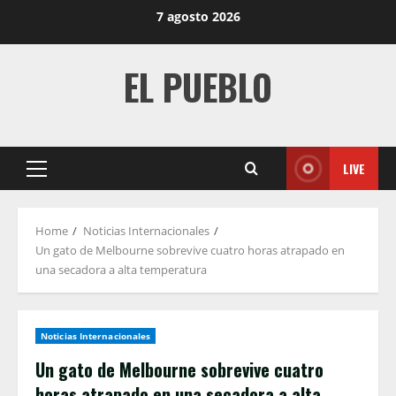
Skip
7 agosto 2026
to
content
EL PUEBLO
LIVE
Primary
Menu
Home
Noticias Internacionales
Un gato de Melbourne sobrevive cuatro horas atrapado en
una secadora a alta temperatura
Noticias Internacionales
Un gato de Melbourne sobrevive cuatro
horas atrapado en una secadora a alta