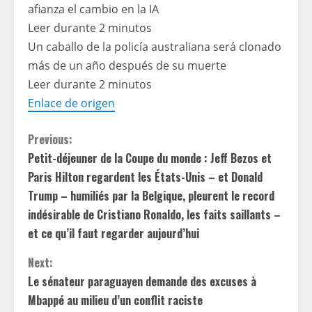
afianza el cambio en la IA
Leer durante 2 minutos
Un caballo de la policía australiana será clonado
más de un año después de su muerte
Leer durante 2 minutos
Enlace de origen
C
Previous:
Petit-déjeuner de la Coupe du monde : Jeff Bezos et
o
Paris Hilton regardent les États-Unis – et Donald
n
Trump – humiliés par la Belgique, pleurent le record
indésirable de Cristiano Ronaldo, les faits saillants –
t
et ce qu’il faut regarder aujourd’hui
i
Next:
Le sénateur paraguayen demande des excuses à
n
Mbappé au milieu d’un conflit raciste