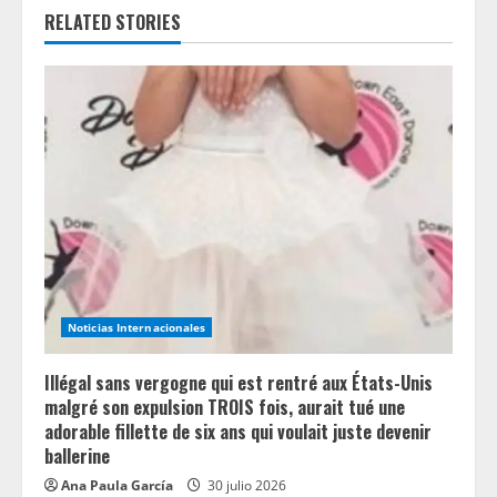
RELATED STORIES
u
e
R
e
a
d
i
Noticias Internacionales
n
Illégal sans vergogne qui est rentré aux États-Unis
g
malgré son expulsion TROIS fois, aurait tué une
adorable fillette de six ans qui voulait juste devenir
ballerine
Ana Paula García
30 julio 2026