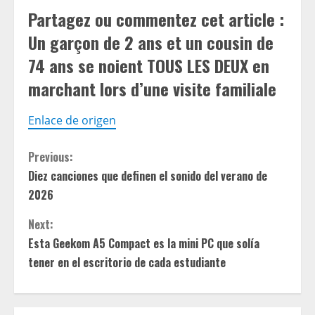
Partagez ou commentez cet article :
Un garçon de 2 ans et un cousin de
74 ans se noient TOUS LES DEUX en
marchant lors d’une visite familiale
Enlace de origen
C
Previous:
Diez canciones que definen el sonido del verano de
o
2026
n
Next:
t
Esta Geekom A5 Compact es la mini PC que solía
tener en el escritorio de cada estudiante
i
n