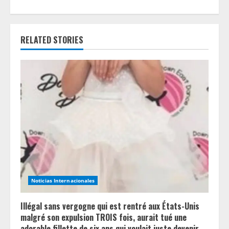
i
n
RELATED STORIES
u
e
R
e
a
d
Noticias Internacionales
i
n
Illégal sans vergogne qui est rentré aux États-Unis
malgré son expulsion TROIS fois, aurait tué une
adorable fillette de six ans qui voulait juste devenir