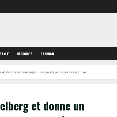
ESTYLE
NEGOCIOS
SANIDAD
g et donne un message : il ne peut pas croire sa réponse
ielberg et donne un