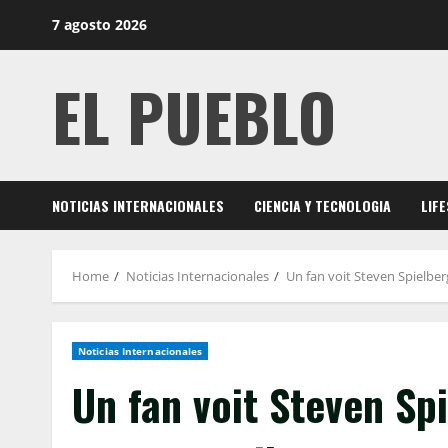
Skip
7 agosto 2026
to
content
EL PUEBLO
NOTICIAS INTERNACIONALES
CIENCIA Y TECNOLOGIA
LIF
Home
Noticias Internacionales
Un fan voit Steven Spielber
Noticias Internacionales
Un fan voit Steven Sp