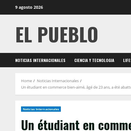
Skip
9 agosto 2026
to
content
EL PUEBLO
NOTICIAS INTERNACIONALES
CIENCIA Y TECNOLOGIA
LIF
Home
Noticias Internacionales
Un étudiant en commerce bien-aimé, âgé de 23 ans, a été abattu 
Noticias Internacionales
Un étudiant en comme