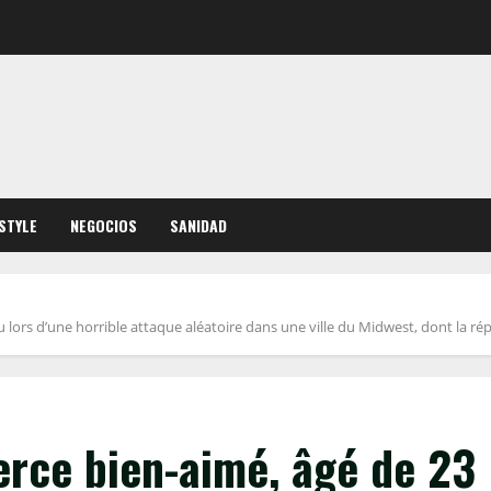
ESTYLE
NEGOCIOS
SANIDAD
lors d’une horrible attaque aléatoire dans une ville du Midwest, dont la ré
rce bien-aimé, âgé de 23