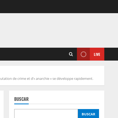
LIVE
putation de crime et d’« anarchie » se développe rapidement.
BUSCAR
BUSCAR