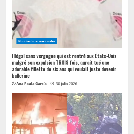
d
i
n
Noticias Internacionales
g
Illégal sans vergogne qui est rentré aux États-Unis
malgré son expulsion TROIS fois, aurait tué une
adorable fillette de six ans qui voulait juste devenir
ballerine
Ana Paula García
30 julio 2026