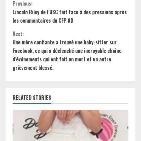
C
Previous:
Lincoln Riley de l’USC fait face à des pressions après
o
les commentaires du CFP AD
n
Next:
t
Une mère confiante a trouvé une baby-sitter sur
Facebook, ce qui a déclenché une incroyable chaîne
i
d’événements qui ont fait un mort et un autre
grièvement blessé.
n
u
e
RELATED STORIES
R
e
a