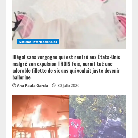
a
d
i
n
Noticias Internacionales
g
Illégal sans vergogne qui est rentré aux États-Unis
malgré son expulsion TROIS fois, aurait tué une
adorable fillette de six ans qui voulait juste devenir
ballerine
Ana Paula García
30 julio 2026