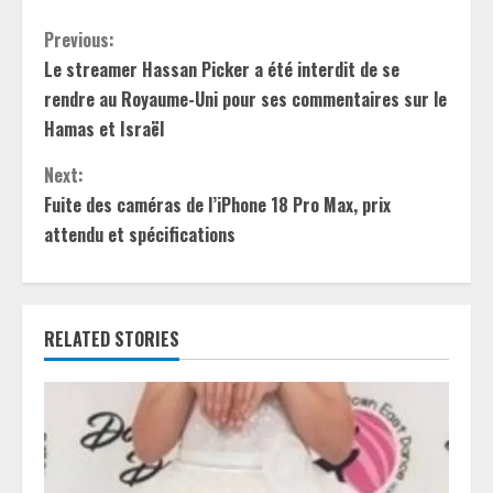
C
Previous:
Le streamer Hassan Picker a été interdit de se
o
rendre au Royaume-Uni pour ses commentaires sur le
n
Hamas et Israël
t
Next:
Fuite des caméras de l’iPhone 18 Pro Max, prix
i
attendu et spécifications
n
u
RELATED STORIES
e
R
e