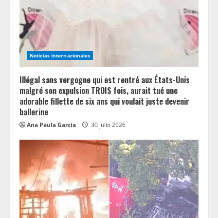
d
i
n
Noticias Internacionales
g
Illégal sans vergogne qui est rentré aux États-Unis
malgré son expulsion TROIS fois, aurait tué une
adorable fillette de six ans qui voulait juste devenir
ballerine
Ana Paula García
30 julio 2026