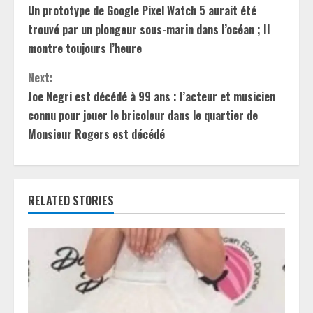
Un prototype de Google Pixel Watch 5 aurait été
o
trouvé par un plongeur sous-marin dans l’océan ; Il
n
montre toujours l’heure
t
Next:
Joe Negri est décédé à 99 ans : l’acteur et musicien
i
connu pour jouer le bricoleur dans le quartier de
Monsieur Rogers est décédé
n
u
e
RELATED STORIES
R
e
a