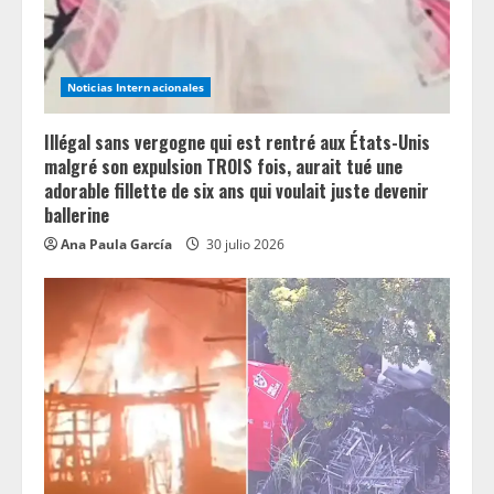
d
i
n
Noticias Internacionales
g
Illégal sans vergogne qui est rentré aux États-Unis
malgré son expulsion TROIS fois, aurait tué une
adorable fillette de six ans qui voulait juste devenir
ballerine
Ana Paula García
30 julio 2026