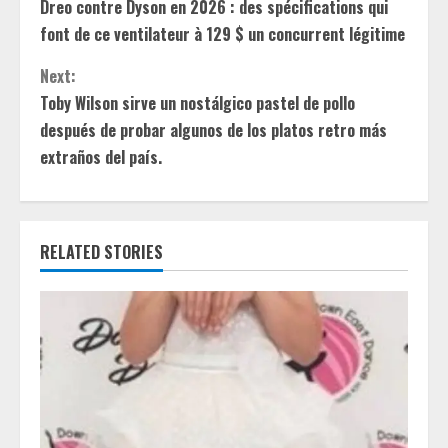
Dreo contre Dyson en 2026 : des spécifications qui
o
font de ce ventilateur à 129 $ un concurrent légitime
n
Next:
t
Toby Wilson sirve un nostálgico pastel de pollo
después de probar algunos de los platos retro más
i
extraños del país.
n
u
RELATED STORIES
e
R
e
a