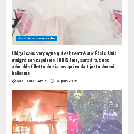
a
d
i
n
Noticias Internacionales
g
Illégal sans vergogne qui est rentré aux États-Unis
malgré son expulsion TROIS fois, aurait tué une
adorable fillette de six ans qui voulait juste devenir
ballerine
Ana Paula García
30 julio 2026