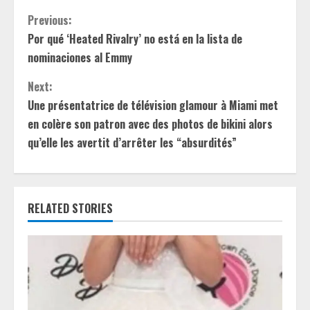
C
Previous:
Por qué ‘Heated Rivalry’ no está en la lista de
o
nominaciones al Emmy
n
Next:
t
Une présentatrice de télévision glamour à Miami met
en colère son patron avec des photos de bikini alors
i
qu’elle les avertit d’arrêter les “absurdités”
n
u
RELATED STORIES
e
R
e