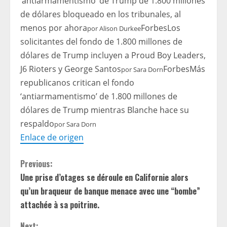
‘antiarmamentismo’ de Trump de 1.800 millones
de dólares bloqueado en los tribunales, al
menos por ahora
Forbes
Los
por
Alison Durkee
solicitantes del fondo de 1.800 millones de
dólares de Trump incluyen a Proud Boy Leaders,
J6 Rioters y George Santos
Forbes
Más
por
Sara Dorn
republicanos critican el fondo
‘antiarmamentismo’ de 1.800 millones de
dólares de Trump mientras Blanche hace su
respaldo
por
Sara Dorn
Enlace de origen
C
Previous:
Une prise d’otages se déroule en Californie alors
o
qu’un braqueur de banque menace avec une “bombe”
n
attachée à sa poitrine.
Next: