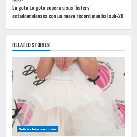
t
La gota La gota supera a sus ‘haters’
i
estadounidenses con un nuevo récord mundial sub-20
n
u
RELATED STORIES
e
R
e
a
d
i
n
Noticias Internacionales