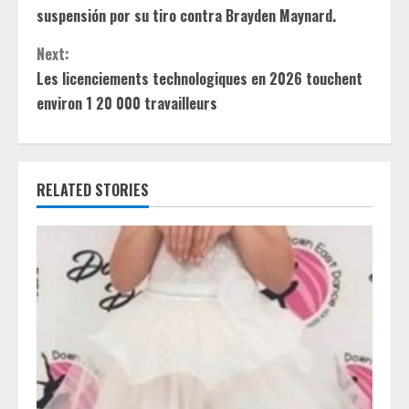
o
suspensión por su tiro contra Brayden Maynard.
n
Next:
t
Les licenciements technologiques en 2026 touchent
environ 1 20 000 travailleurs
i
n
RELATED STORIES
u
e
R
e
a
d