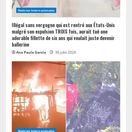
i
Noticias Internacionales
n
Illégal sans vergogne qui est rentré aux États-Unis
g
malgré son expulsion TROIS fois, aurait tué une
adorable fillette de six ans qui voulait juste devenir
ballerine
Ana Paula García
30 julio 2026
Noticias Internacionales