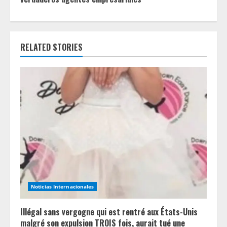
n
u
RELATED STORIES
e
R
e
a
d
i
n
Noticias Internacionales
g
Illégal sans vergogne qui est rentré aux États-Unis
malgré son expulsion TROIS fois, aurait tué une