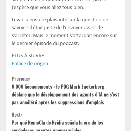
J’espère que vous allez tous bien.
Levan a ensuite plaisanté sur la question de
savoir s’il était juste de l’envoyer avant de
s’arrêter. Mais le moment s’attardait encore sur
le dernier épisode du podcast.
PLUS À SUIVRE
Enlace de origen
C
Previous:
8 000 licenciements : le PDG Mark Zuckerberg
o
déclare que le développement des agents d’IA ne s’est
n
pas accéléré après les suppressions d’emplois
t
Next:
Por qué NemoCla de Nvidia señala la era de los
i
verdaderos agentes empresariales