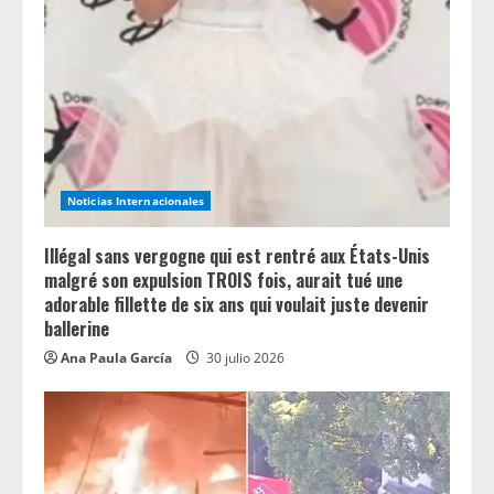
a
d
i
n
Noticias Internacionales
g
Illégal sans vergogne qui est rentré aux États-Unis
malgré son expulsion TROIS fois, aurait tué une
adorable fillette de six ans qui voulait juste devenir
ballerine
Ana Paula García
30 julio 2026