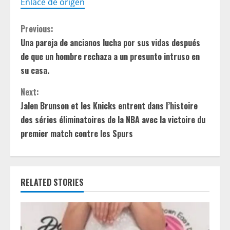
Enlace de origen
C
Previous:
Una pareja de ancianos lucha por sus vidas después
o
de que un hombre rechaza a un presunto intruso en
n
su casa.
t
Next:
Jalen Brunson et les Knicks entrent dans l’histoire
i
des séries éliminatoires de la NBA avec la victoire du
premier match contre les Spurs
n
u
e
RELATED STORIES
R
e