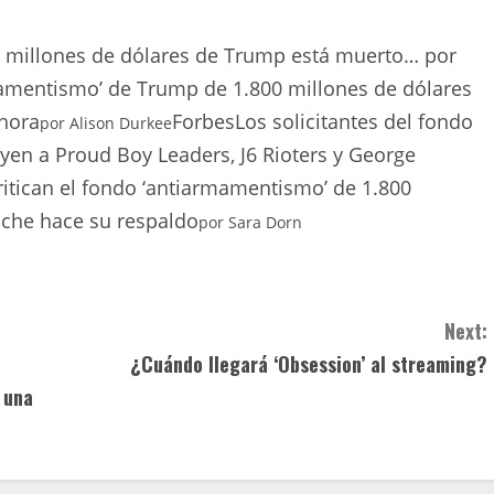
0 millones de dólares de Trump está muerto… por
mamentismo’ de Trump de 1.800 millones de dólares
ahora
Forbes
Los solicitantes del fondo
por
Alison Durkee
yen a Proud Boy Leaders, J6 Rioters y George
itican el fondo ‘antiarmamentismo’ de 1.800
nche hace su respaldo
por
Sara Dorn
Next:
¿Cuándo llegará ‘Obsession’ al streaming?
 una