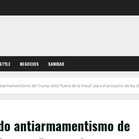
ESTYLE
NEGOCIOS
SANIDAD
tiarmamentismo de Trump está “fuera de la mesa” para el proyecto de ley de
ndo antiarmamentismo de