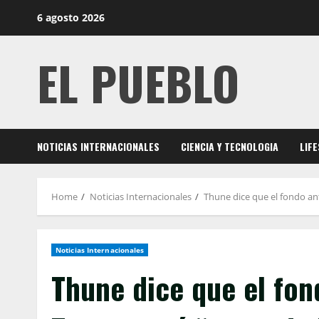
Skip
6 agosto 2026
to
content
EL PUEBLO
NOTICIAS INTERNACIONALES
CIENCIA Y TECNOLOGIA
LIF
Home
Noticias Internacionales
Thune dice que el fondo an
Noticias Internacionales
Thune dice que el fo