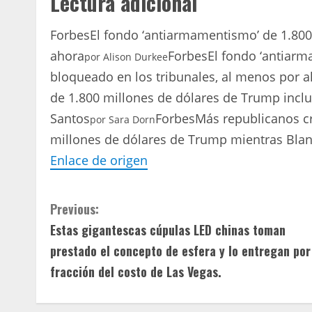
Lectura adicional
Forbes
El fondo ‘antiarmamentismo’ de 1.80
ahora
Forbes
El fondo ‘antiar
por
Alison Durkee
bloqueado en los tribunales, al menos por 
de 1.800 millones de dólares de Trump inclu
Santos
Forbes
Más republicanos cr
por
Sara Dorn
millones de dólares de Trump mientras Bla
Enlace de origen
C
Previous:
Estas gigantescas cúpulas LED chinas toman
o
prestado el concepto de esfera y lo entregan por
n
fracción del costo de Las Vegas.
t