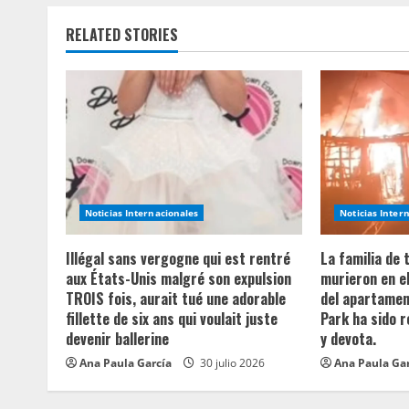
i
RELATED STORIES
n
u
e
R
e
Noticias Internacionales
Noticias Inter
a
Illégal sans vergogne qui est rentré
La familia de
aux États-Unis malgré son expulsion
murieron en e
d
TROIS fois, aurait tué une adorable
del apartament
fillette de six ans qui voulait juste
Park ha sido 
i
devenir ballerine
y devota.
n
Ana Paula García
30 julio 2026
Ana Paula Ga
g