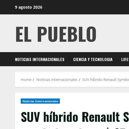
Skip
9 agosto 2026
to
content
EL PUEBLO
NOTICIAS INTERNACIONALES
CIENCIA Y TECNOLOGIA
LIF
Home
Noticias Internacionales
SUV híbrido Renault Symbioz
Noticias Internacionales
SUV híbrido Renault 