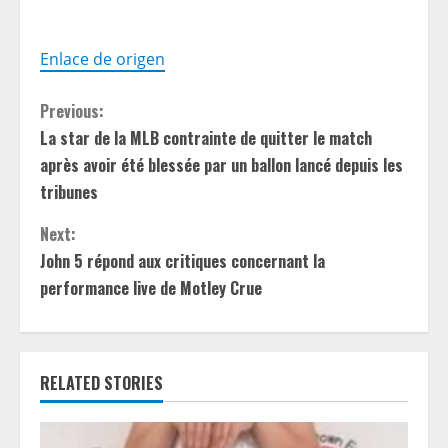
Enlace de origen
C
Previous:
La star de la MLB contrainte de quitter le match
o
après avoir été blessée par un ballon lancé depuis les
n
tribunes
t
Next:
John 5 répond aux critiques concernant la
i
performance live de Motley Crue
n
u
RELATED STORIES
e