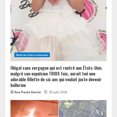
R
e
a
d
i
n
Noticias Internacionales
g
Illégal sans vergogne qui est rentré aux États-Unis
malgré son expulsion TROIS fois, aurait tué une
adorable fillette de six ans qui voulait juste devenir
ballerine
Ana Paula García
30 julio 2026