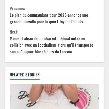
C
Previous:
Le plan du commandant pour 2026 annonce une
o
grande nouvelle pour le quart Jayden Daniels
n
Next:
t
Moment absurde, un chariot médical entre en
collision avec un footballeur alors qu’il transporte
i
son coéquipier blessé hors du terrain
n
u
RELATED STORIES
e
R
e