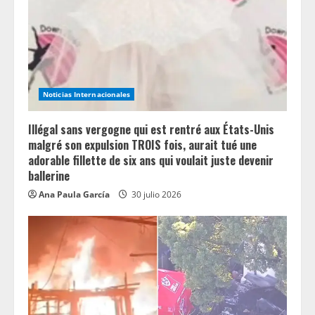
a
d
i
n
Noticias Internacionales
g
Illégal sans vergogne qui est rentré aux États-Unis
malgré son expulsion TROIS fois, aurait tué une
adorable fillette de six ans qui voulait juste devenir
ballerine
Ana Paula García
30 julio 2026