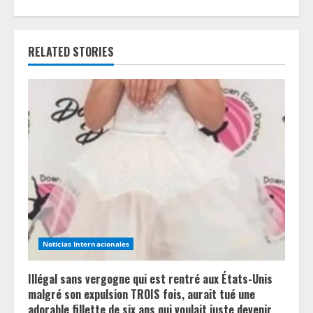
i
n
RELATED STORIES
u
e
R
e
a
d
i
Noticias Internacionales
n
Illégal sans vergogne qui est rentré aux États-Unis
g
malgré son expulsion TROIS fois, aurait tué une
adorable fillette de six ans qui voulait juste devenir