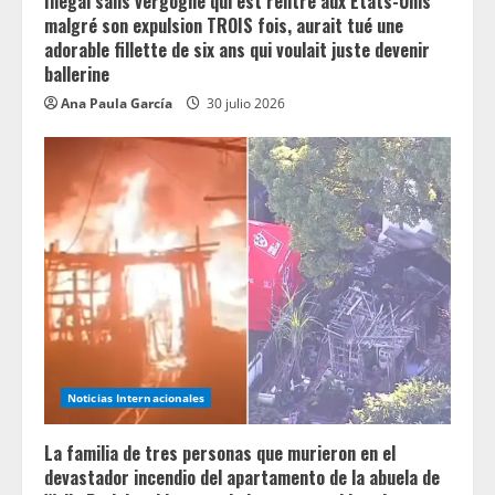
Illégal sans vergogne qui est rentré aux États-Unis
g
malgré son expulsion TROIS fois, aurait tué une
adorable fillette de six ans qui voulait juste devenir
ballerine
Ana Paula García
30 julio 2026
Noticias Internacionales
La familia de tres personas que murieron en el
devastador incendio del apartamento de la abuela de