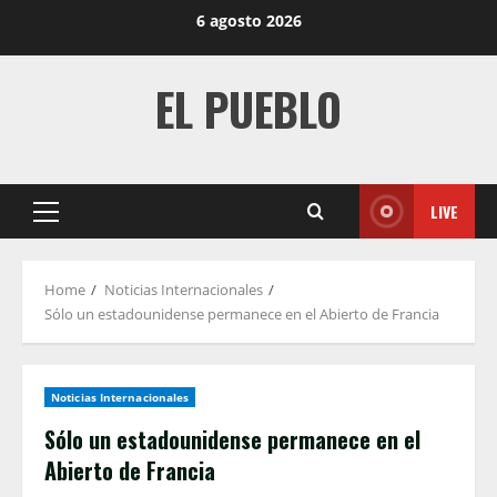
Skip
6 agosto 2026
to
content
EL PUEBLO
LIVE
Primary
Menu
Home
Noticias Internacionales
Sólo un estadounidense permanece en el Abierto de Francia
Noticias Internacionales
Sólo un estadounidense permanece en el
Abierto de Francia