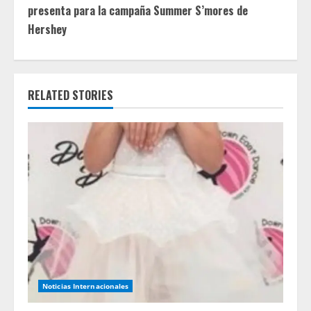
i
presenta para la campaña Summer S’mores de
Hershey
n
u
e
RELATED STORIES
R
e
a
d
i
n
Noticias Internacionales
g