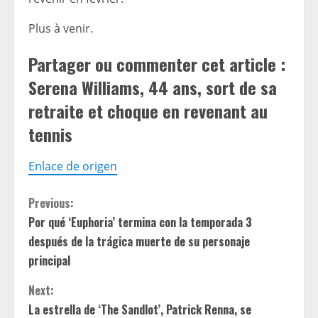
Plus à venir.
Partager ou commenter cet article :
Serena Williams, 44 ans, sort de sa
retraite et choque en revenant au
tennis
Enlace de origen
C
Previous:
Por qué ‘Euphoria’ termina con la temporada 3
o
después de la trágica muerte de su personaje
n
principal
t
Next:
La estrella de ‘The Sandlot’, Patrick Renna, se