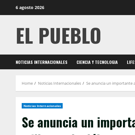
Skip
6 agosto 2026
to
content
EL PUEBLO
NOTICIAS INTERNACIONALES
CIENCIA Y TECNOLOGIA
LIF
Home
Noticias Internacionales
Se anuncia un importante a
Noticias Internacionales
Se anuncia un import