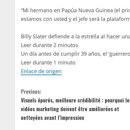
“Mi hermano en Papúa Nueva Guinea (el prim
estamos con usted y el jefe será la plataform
Billy Slater defiende a la estrella al hacer u
Leer durante 2 minutos
Un día antes de cumplir 39 años, el ‘guerrer
Leer durante 1 minuto
Enlace de origen
C
Previous:
Visuels épurés, meilleure crédibilité : pourquoi le
o
vidéos marketing doivent être améliorées et
n
nettoyées avant l’impression
t