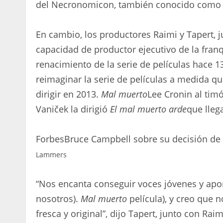
del Necronomicon, también conocido como e
En cambio, los productores Raimi y Tapert, 
capacidad de productor ejecutivo de la fra
renacimiento de la serie de películas hace 1
reimaginar la serie de películas a medida que
dirigir en 2013.
Mal muerto
Lee Cronin al ti
Vaniček la dirigió
El mal muerto arde
que lleg
Forbes
Bruce Campbell sobre su decisión de i
Lammers
“Nos encanta conseguir voces jóvenes y apor
nosotros).
Mal muerto
película), y creo que 
fresca y original”, dijo Tapert, junto con Ra