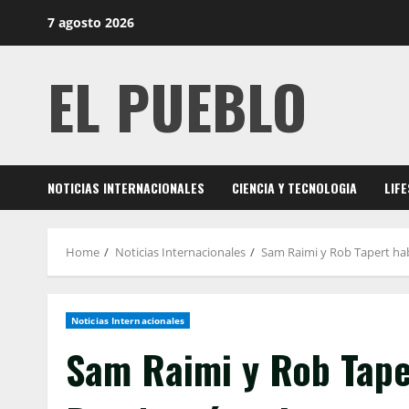
Skip
7 agosto 2026
to
content
EL PUEBLO
NOTICIAS INTERNACIONALES
CIENCIA Y TECNOLOGIA
LIF
Home
Noticias Internacionales
Sam Raimi y Rob Tapert habl
Noticias Internacionales
Sam Raimi y Rob Taper