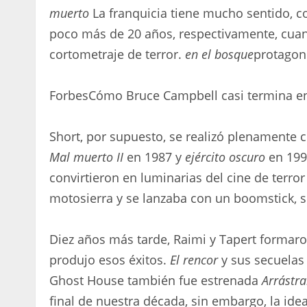
muerto
La franquicia tiene mucho sentido, c
poco más de 20 años, respectivamente, cua
cortometraje de terror.
en el bosque
protagon
Forbes
Cómo Bruce Campbell casi termina en
Short, por supuesto, se realizó plenamente
Mal muerto II
en 1987 y
ejército oscuro
en 1992
convirtieron en luminarias del cine de terr
motosierra y se lanzaba con un boomstick, s
Diez años más tarde, Raimi y Tapert formar
produjo esos éxitos.
El rencor
y sus secuelas
Ghost House también fue estrenada
Arrástra
final de nuestra década, sin embargo, la id