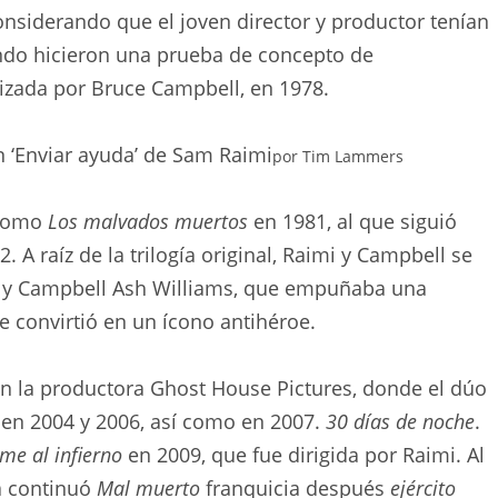
onsiderando que el joven director y productor tenían
ndo hicieron una prueba de concepto de
izada por Bruce Campbell,
en 1978.
 ‘Enviar ayuda’ de Sam Raimi
por
Tim Lammers
 como
Los malvados muertos
en 1981, al que siguió
. A raíz de la trilogía original, Raimi y Campbell se
or y Campbell Ash Williams, que empuñaba una
e convirtió en un ícono antihéroe.
on la productora Ghost House Pictures, donde el dúo
 en 2004 y 2006, así como en 2007.
30 días de noche
.
me al infierno
en 2009, que fue dirigida por Raimi. Al
ea continuó
Mal muerto
franquicia después
ejército