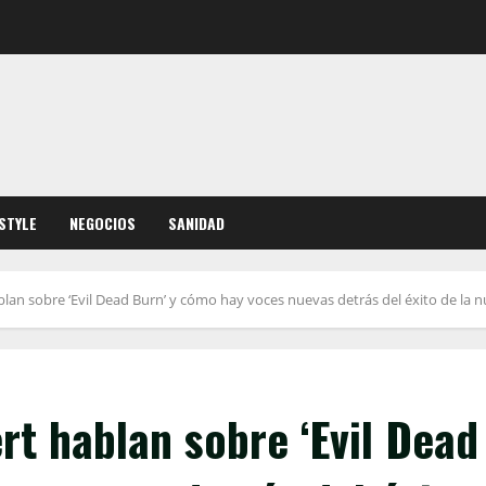
ESTYLE
NEGOCIOS
SANIDAD
an sobre ‘Evil Dead Burn’ y cómo hay voces nuevas detrás del éxito de la n
t hablan sobre ‘Evil Dead