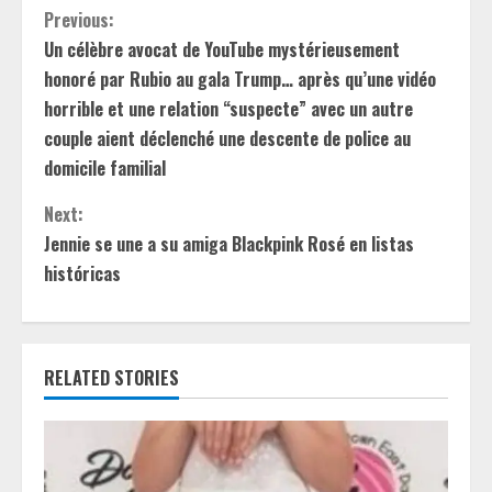
C
Previous:
Un célèbre avocat de YouTube mystérieusement
o
honoré par Rubio au gala Trump… après qu’une vidéo
n
horrible et une relation “suspecte” avec un autre
couple aient déclenché une descente de police au
t
domicile familial
i
Next:
Jennie se une a su amiga Blackpink Rosé en listas
n
históricas
u
e
RELATED STORIES
R
e
a