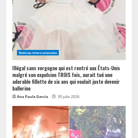
d
i
n
g
Noticias Internacionales
Illégal sans vergogne qui est rentré aux États-Unis
malgré son expulsion TROIS fois, aurait tué une
adorable fillette de six ans qui voulait juste devenir
ballerine
Ana Paula García
30 julio 2026