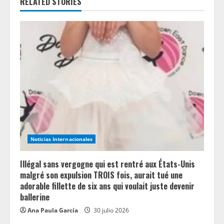
e
RELATED STORIES
R
e
a
d
i
n
Noticias Internacionales
g
Illégal sans vergogne qui est rentré aux États-Unis
malgré son expulsion TROIS fois, aurait tué une
adorable fillette de six ans qui voulait juste devenir
ballerine
Ana Paula García
30 julio 2026