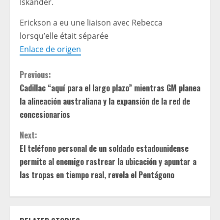
Iskander.
Erickson a eu une liaison avec Rebecca
lorsqu’elle était séparée
Enlace de origen
C
Previous:
Cadillac “aquí para el largo plazo” mientras GM planea
o
la alineación australiana y la expansión de la red de
n
concesionarios
t
Next:
El teléfono personal de un soldado estadounidense
i
permite al enemigo rastrear la ubicación y apuntar a
las tropas en tiempo real, revela el Pentágono
n
u