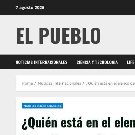
Skip
7 agosto 2026
to
content
EL PUEBLO
NOTICIAS INTERNACIONALES
CIENCIA Y TECNOLOGIA
LIF
Home
Noticias Internacionales
¿Quién está en el elenco d
Noticias Internacionales
¿Quién está en el ele