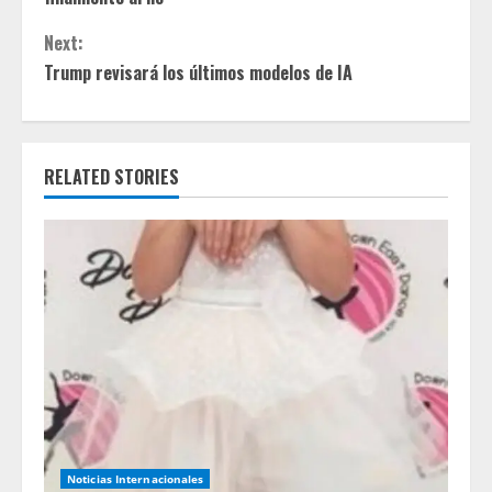
n
Next:
t
Trump revisará los últimos modelos de IA
i
n
RELATED STORIES
u
e
R
e
a
d
Noticias Internacionales