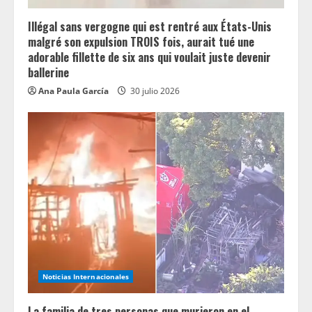
i
n
Illégal sans vergogne qui est rentré aux États-Unis
malgré son expulsion TROIS fois, aurait tué une
g
adorable fillette de six ans qui voulait juste devenir
ballerine
Ana Paula García
30 julio 2026
Noticias Internacionales
La familia de tres personas que murieron en el