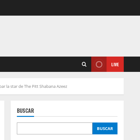
LIVE
par la star de The Pitt Shabana Azeez
BUSCAR
BUSCAR