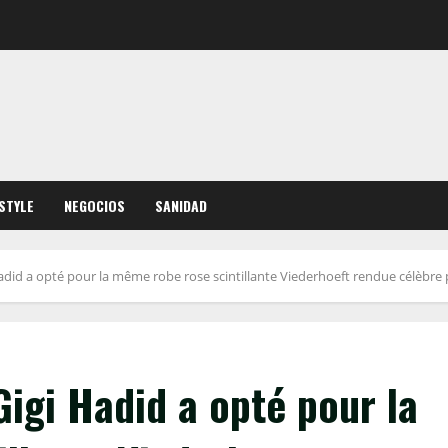
ESTYLE
NEGOCIOS
SANIDAD
Hadid a opté pour la même robe rose scintillante Viederhoeft rendue célèbre 
Gigi Hadid a opté pour la