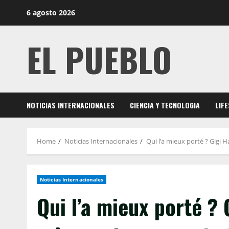
Skip
6 agosto 2026
to
content
EL PUEBLO
NOTICIAS INTERNACIONALES
CIENCIA Y TECNOLOGIA
LIF
Home
Noticias Internacionales
Qui l’a mieux porté ? Gigi 
Noticias Internacionales
Qui l’a mieux porté ? 