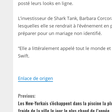
posté leurs looks en ligne.
L’investisseur de Shark Tank, Barbara Corco
lesquelles elle se rendrait à l’événement en 
préparer pour un mariage non identifié.
“Elle a littéralement appelé tout le monde et
Swift.
Enlace de origen
C
Previous:
Les New-Yorkais s’échappent dans la piscine la pl
o
froide de la ville le jour le plus chaud de l’année