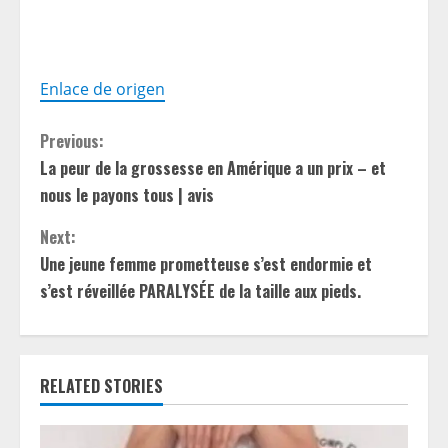
Enlace de origen
C
Previous:
La peur de la grossesse en Amérique a un prix – et
o
nous le payons tous | avis
n
Next:
t
Une jeune femme prometteuse s’est endormie et
s’est réveillée PARALYSÉE de la taille aux pieds.
i
n
RELATED STORIES
u
e