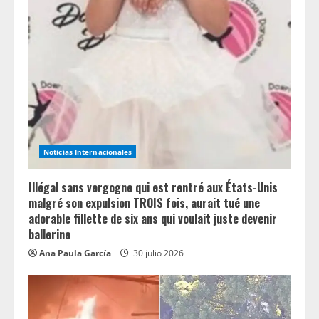
R
e
a
d
i
Noticias Internacionales
n
Illégal sans vergogne qui est rentré aux États-Unis
g
malgré son expulsion TROIS fois, aurait tué une
adorable fillette de six ans qui voulait juste devenir
ballerine
Ana Paula García
30 julio 2026