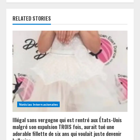
e
RELATED STORIES
R
e
a
d
i
n
g
Noticias Internacionales
Illégal sans vergogne qui est rentré aux États-Unis
malgré son expulsion TROIS fois, aurait tué une
adorable fillette de six ans qui voulait juste devenir