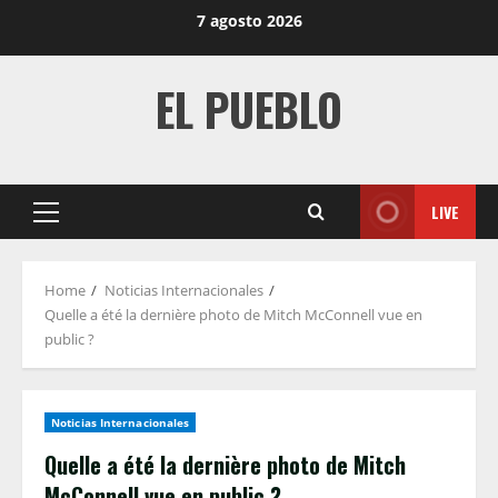
Skip
7 agosto 2026
to
content
EL PUEBLO
LIVE
Primary
Menu
Home
Noticias Internacionales
Quelle a été la dernière photo de Mitch McConnell vue en
public ?
Noticias Internacionales
Quelle a été la dernière photo de Mitch
McConnell vue en public ?