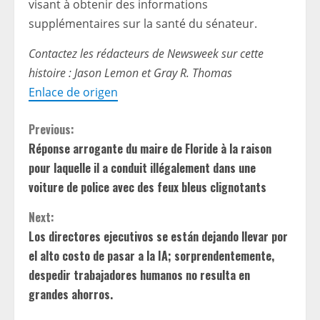
visant à obtenir des informations
supplémentaires sur la santé du sénateur.
Contactez les rédacteurs de Newsweek sur cette
histoire : Jason Lemon et Gray R. Thomas
Enlace de origen
C
Previous:
Réponse arrogante du maire de Floride à la raison
o
pour laquelle il a conduit illégalement dans une
n
voiture de police avec des feux bleus clignotants
t
Next:
Los directores ejecutivos se están dejando llevar por
i
el alto costo de pasar a la IA; sorprendentemente,
despedir trabajadores humanos no resulta en
n
grandes ahorros.
u