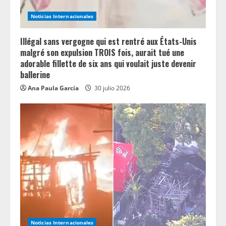
d
Noticias Internacionales
i
n
Illégal sans vergogne qui est rentré aux États-Unis
malgré son expulsion TROIS fois, aurait tué une
g
adorable fillette de six ans qui voulait juste devenir
ballerine
Ana Paula García
30 julio 2026
Noticias Internacionales