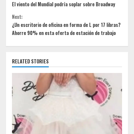
El viento del Mundial podría soplar sobre Broadway
o
Next:
n
¿Un escritorio de oficina en forma de L por 17 libras?
t
Ahorre 90% en esta oferta de estación de trabajo
i
n
RELATED STORIES
u
e
R
e
a