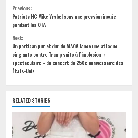
C
Previous:
Patriots HC Mike Vrabel sous une pression inouïe
o
pendant les OTA
n
Next:
t
Un partisan pur et dur de MAGA lance une attaque
cinglante contre Trump suite à l’implosion «
i
spectaculaire » du concert du 250e anniversaire des
États-Unis
n
u
e
RELATED STORIES
R
e