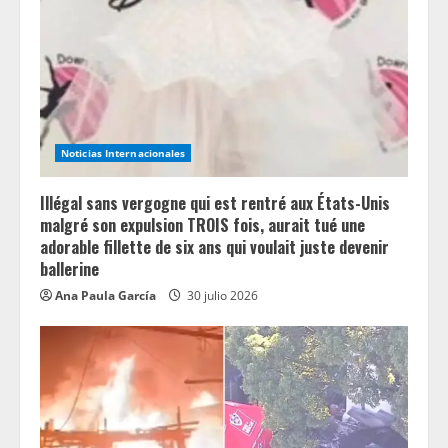
a
d
i
n
Noticias Internacionales
g
Illégal sans vergogne qui est rentré aux États-Unis
malgré son expulsion TROIS fois, aurait tué une
adorable fillette de six ans qui voulait juste devenir
ballerine
Ana Paula García
30 julio 2026