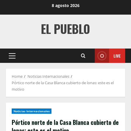
Skip
8 agosto 2026
to
content
EL PUEBLO
LIVE
Primary
Menu
Home
Noticias Internacionales
Pórtico norte de la Casa Blanca cubierto de lonas: este es el
motivo
Noticias Internacionales
Pórtico norte de la Casa Blanca cubierto de
lonas: este es el motivo