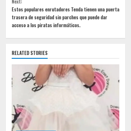
t
Next:
Estos populares enrutadores Tenda tienen una puerta
i
trasera de seguridad sin parches que puede dar
acceso a los piratas informáticos.
n
u
e
RELATED STORIES
R
e
a
d
i
n