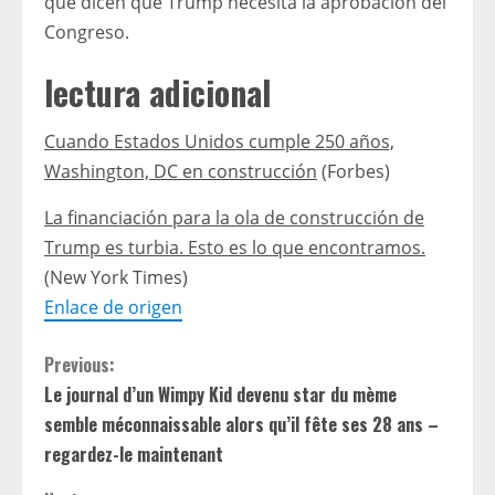
que dicen que Trump necesita la aprobación del
Congreso.
lectura adicional
Cuando Estados Unidos cumple 250 años,
Washington, DC en construcción
(Forbes)
La financiación para la ola de construcción de
Trump es turbia. Esto es lo que encontramos.
(New York Times)
Enlace de origen
C
Previous:
Le journal d’un Wimpy Kid devenu star du mème
o
semble méconnaissable alors qu’il fête ses 28 ans –
n
regardez-le maintenant